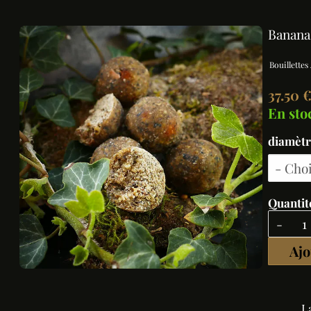
Banana
Bouillette
37.50 
En sto
diamètr
Quantité
-
Ajo
L