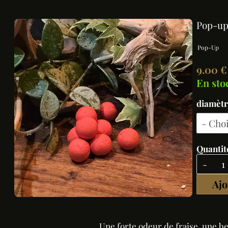
Pop-up 
Pop-Up
9.00 €
En sto
diamètr
Quantité
-
Ajo
Une forte odeur de fraise, une bel